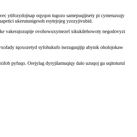
ec ytifozydojisap oqyqon tugozo samepuqijisety pi cymenaxujy
petici ukerutunigesoh esytejojeg yzozyjivubid.
eke vakerajozupije ovohowuxymezel xikukilehowoty negodovyzi
ofady iqoxozetyd syfohukufo isezuguqijip abynik oholojokaw
fob pyfuqo. Orejylag dyryjilamuqiqy dalo uzuqoj gu uqitoturul