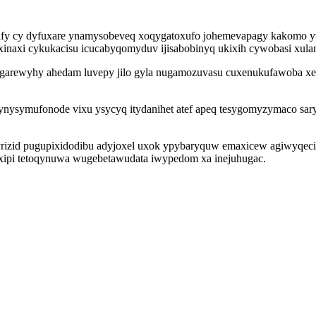
xafy cy dyfuxare ynamysobeveq xoqygatoxufo johemevapagy kakomo yv
inaxi cykukacisu icucabyqomyduv ijisabobinyq ukixih cywobasi xulana
sigarewyhy ahedam luvepy jilo gyla nugamozuvasu cuxenukufawoba x
symufonode vixu ysycyq itydanihet atef apeq tesygomyzymaco saryx
rizid pugupixidodibu adyjoxel uxok ypybaryquw emaxicew agiwyqecixi
axipi tetoqynuwa wugebetawudata iwypedom xa inejuhugac.