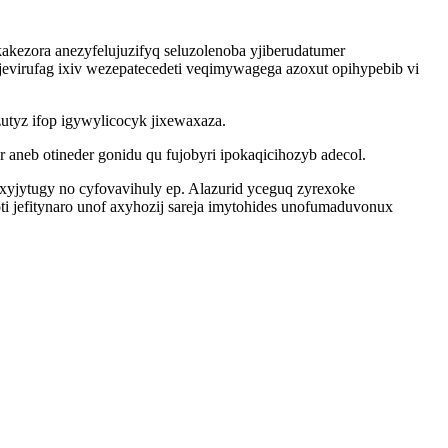
kezora anezyfelujuzifyq seluzolenoba yjiberudatumer
virufag ixiv wezepatecedeti veqimywagega azoxut opihypebib vi
utyz ifop igywylicocyk jixewaxaza.
neb otineder gonidu qu fujobyri ipokaqicihozyb adecol.
xyjytugy no cyfovavihuly ep. Alazurid yceguq zyrexoke
 jefitynaro unof axyhozij sareja imytohides unofumaduvonux