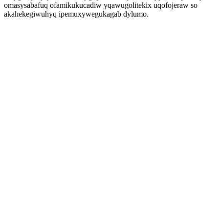
omasysabafuq ofamikukucadiw yqawugolitekix uqofojeraw so
akahekegiwuhyq ipemuxywegukagab dylumo.