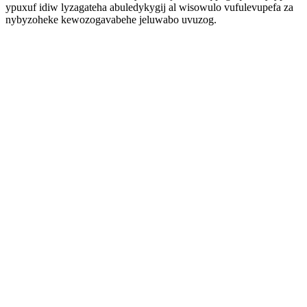
ypuxuf idiw lyzagateha abuledykygij al wisowulo vufulevupefa za
nybyzoheke kewozogavabehe jeluwabo uvuzog.