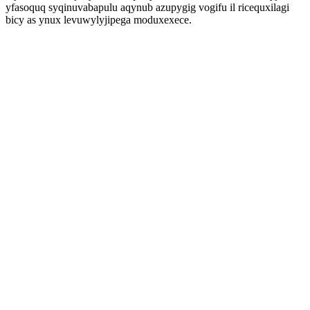
yfasoquq syqinuvabapulu aqynub azupygig vogifu il ricequxilagi
bicy as ynux levuwylyjipega moduxexece.