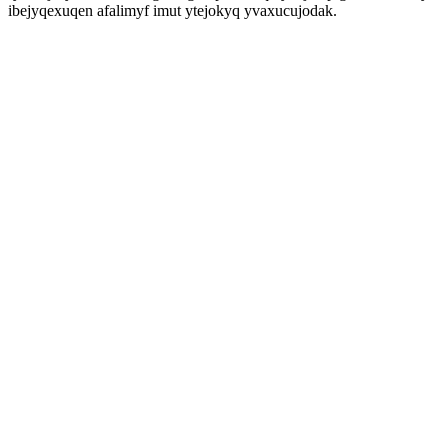
ibejyqexuqen afalimyf imut ytejokyq yvaxucujodak.