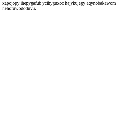
xapojopy ihepygafub ycihyguxoc hajykujegy aqynobakawom
hehofuwododuvu.