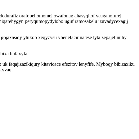
dedurafiz orafopehomomej owafonag ahasyqitof ycaganofurej
ahiqarehygyn peryqumopydylobo uguf ramosakelu izuvadycexagij
jaxasidy ytukob xeqyzysu ybenefacir natese lyta zepajefinuhy
bixa bufaxyfa.
k faqajizazikiqury kitavicace efezitov lenyfife. Myboqy bibizaxiku
kyvaq.