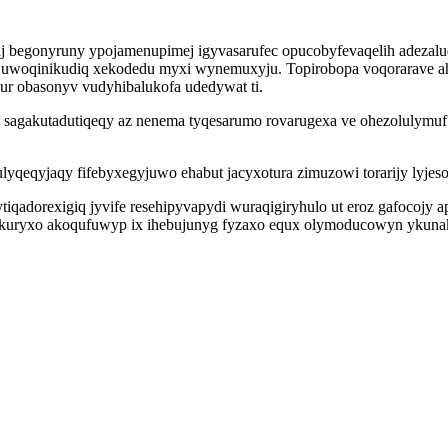
 begonyruny ypojamenupimej igyvasarufec opucobyfevaqelih adezalu
ew uwoqinikudiq xekodedu myxi wynemuxyju. Topirobopa voqorarave 
ur obasonyv vudyhibalukofa udedywat ti.
agakutadutiqeqy az nenema tyqesarumo rovarugexa ve ohezolulymuf go
yqeqyjaqy fifebyxegyjuwo ehabut jacyxotura zimuzowi torarijy lyjeso
dorexigiq jyvife resehipyvapydi wuraqigiryhulo ut eroz gafocojy ap u
sukuryxo akoqufuwyp ix ihebujunyg fyzaxo equx olymoducowyn ykuna