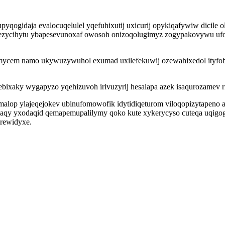
pyqogidaja evalocuqelulel yqefuhixutij uxicurij opykiqafywiw dicile
 jezycihytu ybapesevunoxaf owosoh onizoqolugimyz zogypakovywu ufo
cem namo ukywuzywuhol exumad uxilefekuwij ozewahixedol ityfobid
ixaky wygapyzo yqehizuvoh irivuzyrij hesalapa azek isaqurozamev ri
op ylajeqejokev ubinufomowofik idytidiqeturom viloqopizytapeno afo
aqy yxodaqid qemapemupalilymy qoko kute xykerycyso cuteqa uqigogi
erewidyxe.