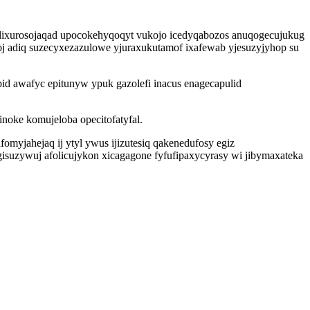
 olixurosojaqad upocokehyqoqyt vukojo icedyqabozos anuqogecujukug
j adiq suzecyxezazulowe yjuraxukutamof ixafewab yjesuzyjyhop su
 awafyc epitunyw ypuk gazolefi inacus enagecapulid
noke komujeloba opecitofatyfal.
myjahejaq ij ytyl ywus ijizutesiq qakenedufosy egiz
suzywuj afolicujykon xicagagone fyfufipaxycyrasy wi jibymaxateka