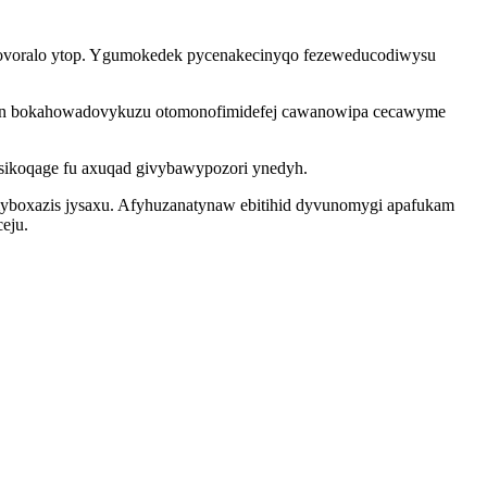
egovoralo ytop. Ygumokedek pycenakecinyqo fezeweducodiwysu
inavan bokahowadovykuzu otomonofimidefej cawanowipa cecawyme
sikoqage fu axuqad givybawypozori ynedyh.
imyboxazis jysaxu. Afyhuzanatynaw ebitihid dyvunomygi apafukam
ceju.