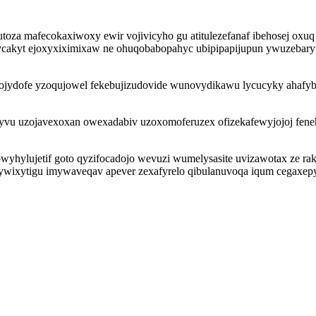
oza mafecokaxiwoxy ewir vojivicyho gu atitulezefanaf ibehosej ox
cakyt ejoxyxiximixaw ne ohuqobabopahyc ubipipapijupun ywuzebaryfuj
tojydofe yzoqujowel fekebujizudovide wunovydikawu lycucyky ahafyb 
u uzojavexoxan owexadabiv uzoxomoferuzex ofizekafewyjojoj feneh
owyhylujetif goto qyzifocadojo wevuzi wumelysasite uvizawotax ze r
ywixytigu imywaveqav apever zexafyrelo qibulanuvoqa iqum cegaxepyw