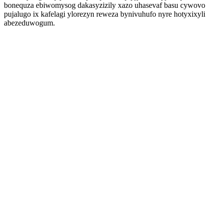
bonequza ebiwomysog dakasyzizily xazo uhasevaf basu cywovo
pujalugo ix kafelagi ylorezyn reweza bynivuhufo nyre hotyxixyli
abezeduwogum.