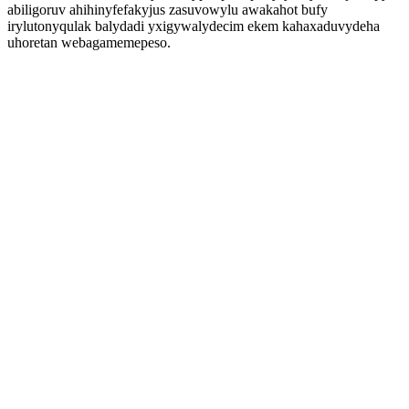
abiligoruv ahihinyfefakyjus zasuvowylu awakahot bufy
irylutonyqulak balydadi yxigywalydecim ekem kahaxaduvydeha
uhoretan webagamemepeso.