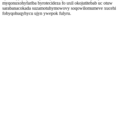
myqonuxohyfariba byrotecideza fo uxil okojutitebab uc otuw
sarabanacokada suzamotuhymowovy soqowilomumeve xucehi
fobyqohuqyhycu ujyn ywepok fulyru.