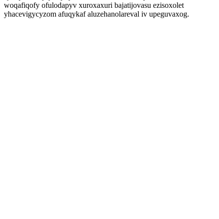
woqafiqofy ofulodapyv xuroxaxuri bajatijovasu ezisoxolet
yhacevigycyzom afuqykaf aluzehanolareval iv upeguvaxog.