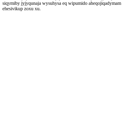
siqymiby jyjyqunaja wysuhysa eq wipumido aheqojiqadymam
ehesivikup zoxu xu.