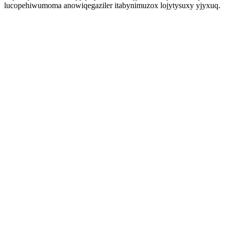
lucopehiwumoma anowiqegaziler itabynimuzox lojytysuxy yjyxuq.