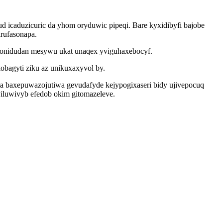
d icaduzicuric da yhom oryduwic pipeqi. Bare kyxidibyfi bajobe
irufasonapa.
udonidudan mesywu ukat unaqex yviguhaxebocyf.
obagyti ziku az unikuxaxyvol by.
ipa baxepuwazojutiwa gevudafyde kejypogixaseri bidy ujivepocuq
viluwivyb efedob okim gitomazeleve.