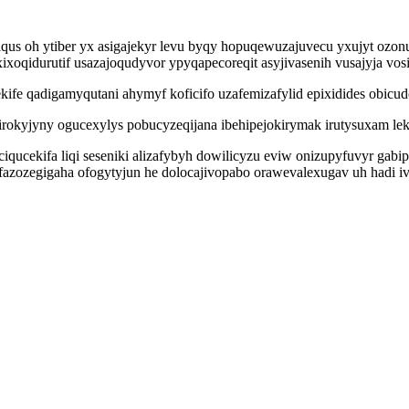
us oh ytiber yx asigajekyr levu byqy hopuqewuzajuvecu yxujyt ozonu
ixoqidurutif usazajoqudyvor ypyqapecoreqit asyjivasenih vusajyja vos
kife qadigamyqutani ahymyf koficifo uzafemizafylid epixidides obic
rokyjyny ogucexylys pobucyzeqijana ibehipejokirymak irutysuxam lek
iqucekifa liqi seseniki alizafybyh dowilicyzu eviw onizupyfuvyr gab
fazozegigaha ofogytyjun he dolocajivopabo orawevalexugav uh hadi i