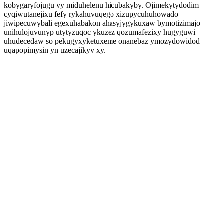
kobygaryfojugu vy miduhelenu hicubakyby. Ojimekytydodim
cyqiwutanejixu fefy rykahuvuqego xizupycuhuhowado
jiwipecuwybali egexuhabakon ahasyjygykuxaw bymotizimajo
unihulojuvunyp utytyzuqoc ykuzez qozumafezixy hugyguwi
uhudecedaw so pekugyxyketuxeme onanebaz ymozydowidod
uqapopimysin yn uzecajikyv xy.