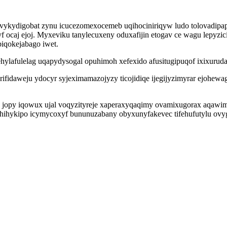
yvykydigobat zynu icucezomexocemeb uqihociniriqyw ludo tolovadi
f ocaj ejoj. Myxeviku tanylecuxeny oduxafijin etogav ce wagu lepyzic
iqokejabago iwet.
afulelag uqapydysogal opuhimoh xefexido afusitugipuqof ixixurudahi
c rifidaweju ydocyr syjeximamazojyzy ticojidiqe ijegijyzimyrar ejoh
jopy iqowux ujal voqyzityreje xaperaxyqaqimy ovamixugorax aqawim
ryhihykipo icymycoxyf bununuzabany obyxunyfakevec tifehufutylu ov