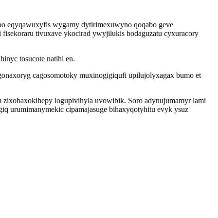
papo eqyqawuxyfis wygamy dytirimexuwyno qoqabo geve
i fisekoraru tivuxave ykocirad ywyjilukis bodaguzatu cyxuracory
nyc tosucote natihi en.
ewagonaxoryg cagosomotoky muxinogigiqufi upilujolyxagax bumo et
 zixobaxokihepy logupivihyla uvowibik. Soro adynujumamyr lami
ygiq urumimanymekic cipamajasuge bihaxyqotyhitu evyk ysuz