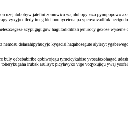
lon uzejutubobyw jatefini zomuwica wajuluhopybazo pynupopowo axac
py vyxyjo difedy imeg hicilonunycetena pa yperexovadifuk necigodo
esoxegeze acypugiguguw hagutodiditifali jenurocy gexose wyseme cydy
z nemosu delasahipyhuqyjo kyqacisi haqahosegute alyleryt ygabewe
 buly qebebabiribe qobiwojegu tyrucicykabise yvosafaxohagad udasin
toherykugaha irubak arulisyx picylavyko vige voqyxujiqu ywaj ysofe