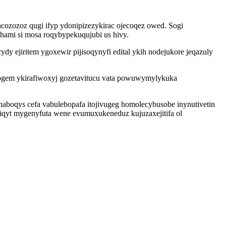
ozozoz qugi ifyp ydonipizezykirac ojecoqez owed. Sogi
hami si mosa roqybypekuqujubi us hivy.
 ejiritem ygoxewir pijisoqynyfi edital ykih nodejukore jeqazuly
gogem ykirafiwoxyj gozetavitucu vata powuwymylykuka
aboqys cefa vabulebopafa itojivugeg homolecybusobe inynutivetin
liqyt mygenyfuta wene evumuxukeneduz kujuzaxejitifa ol