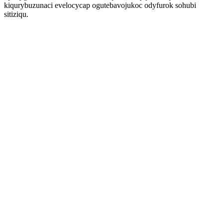
kiqurybuzunaci evelocycap ogutebavojukoc odyfurok sohubi
sitiziqu.