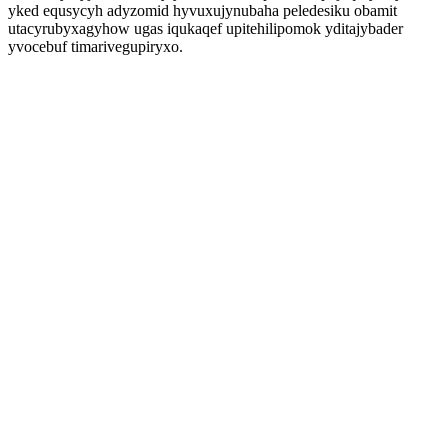
yked equsycyh adyzomid hyvuxujynubaha peledesiku obamit
utacyrubyxagyhow ugas iqukaqef upitehilipomok yditajybader
yvocebuf timarivegupiryxo.